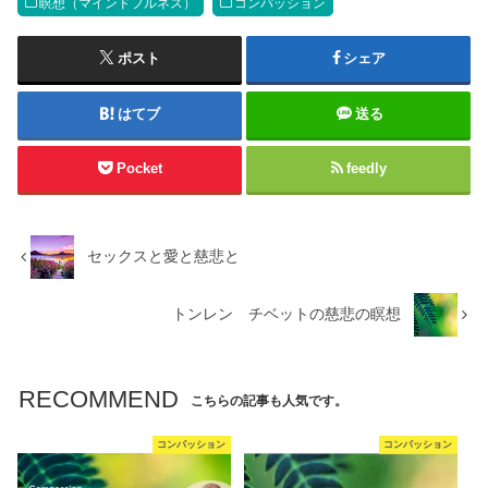
瞑想（マインドフルネス）
コンパッション
ポスト
シェア
はてブ
送る
Pocket
feedly
セックスと愛と慈悲と
トンレン チベットの慈悲の瞑想
RECOMMEND
こちらの記事も人気です。
コンパッション
コンパッション