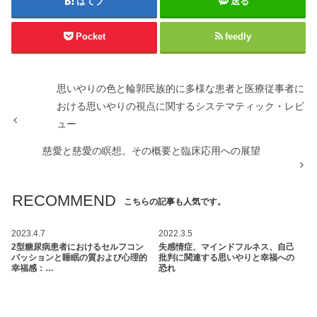
はてブ
送る
Pocket
feedly
思いやりの色と輪郭民族的に多様な患者と医療従事者に
おける思いやりの視点に関するシステマティック・レビ
ュー
慈愛と慈愛の瞑想。その概要と臨床応用への展望
RECOMMEND
こちらの記事も人気です。
2023.4.7
2022.3.5
2型糖尿病患者におけるセルフコン
失感情症、マインドフルネス、自己
パッションと睡眠の質および心理的
批判に関連する思いやりと幸福への
幸福感：…
恐れ