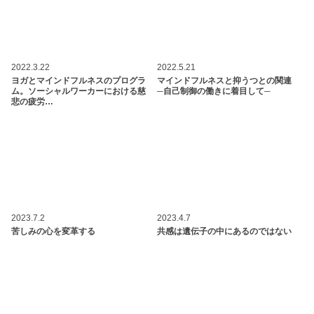
2022.3.22
2022.5.21
ヨガとマインドフルネスのプログラ
マインドフルネスと抑うつとの関連
ム。ソーシャルワーカーにおける慈
─自己制御の働きに着目して─
悲の疲労…
2023.7.2
2023.4.7
苦しみの心を変革する
共感は遺伝子の中にあるのではない