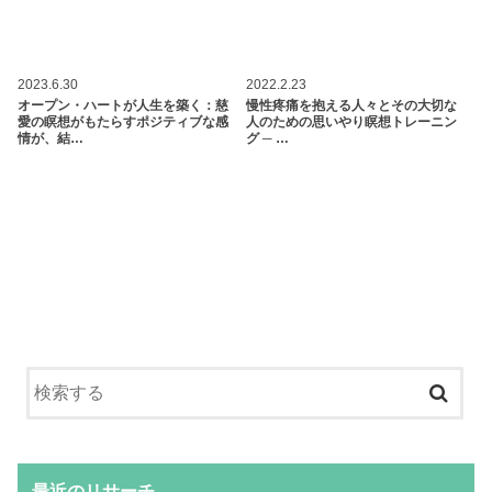
2023.6.30
2022.2.23
オープン・ハートが人生を築く：慈
慢性疼痛を抱える人々とその大切な
愛の瞑想がもたらすポジティブな感
人のための思いやり瞑想トレーニン
情が、結…
グ ─ …
最近のリサーチ