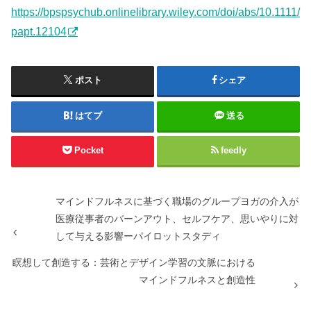
https://bpspsychub.onlinelibrary.wiley.com/doi/abs/10.1111/
papt.12104
ポスト
シェア
はてブ
送る
Pocket
feedly
マインドフルネスに基づく職場のグループヨガの介入が
医療従事者のバーンアウト、セルフケア、思いやりに対
して与える影響ーパイロットスタディ
瞑想して創造する：芸術とデザイン学習の文脈における
マインドフルネスと創造性