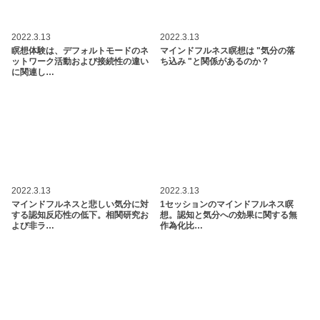
2022.3.13
2022.3.13
瞑想体験は、デフォルトモードのネ
マインドフルネス瞑想は "気分の落
ットワーク活動および接続性の違い
ち込み "と関係があるのか？
に関連し…
2022.3.13
2022.3.13
マインドフルネスと悲しい気分に対
1セッションのマインドフルネス瞑
する認知反応性の低下。相関研究お
想。認知と気分への効果に関する無
よび非ラ…
作為化比…