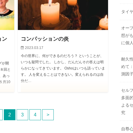
タイ
オー
想が
ョン
コンパッションの炎
に個
2023.03.17
今の世界に、何ができるのだろう？ ということが、
耐久
いつも疑問でした。 しかし、だんだんその答えは明
グが開
めて
らかになってきています。 Oshoはいつも語っていま
 ８回と
測因
す。 人を変えることはできない。変えられるのは自
、あっ
分だ…
５月10
セル
多面的
よる
究
2
3
4
>
自尊