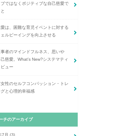
ィブではなくポジティブな自己慈愛で
こと
慈愛は、困難な育児イベントに対する
ウェルビーイングを向上させる
従事者のマインドフルネス、思いや
己慈愛。What’s New?システマティ
レビュー
症女性のセルフコンパッション・トレ
ングと心理的幸福感
ーチのアーカイブ
年7月 (3)