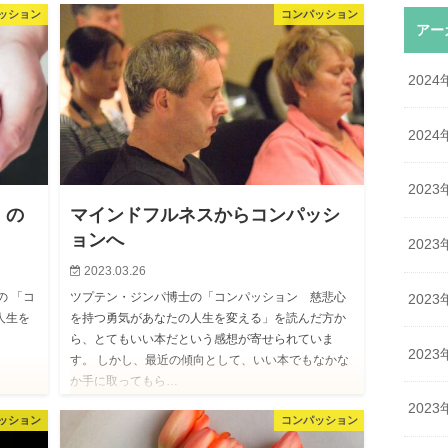
ッション
コンパッション
アー
2024
2024
2023
）の
マインドフルネスからコンパッシ
ョンへ
2023
2023.03.26
の 「コ
ツプテン・ジンパ博士の「コンパッション 慈悲心
2023
人生を
を持つ勇気があなたの人生を変える」を読んだ方か
ら、とてもいい本だという感想が寄せられていま
2023
す。 しかし、最近の傾向として、いい本でもなかな
か手に取ってもら…
2023
ッション
コンパッション