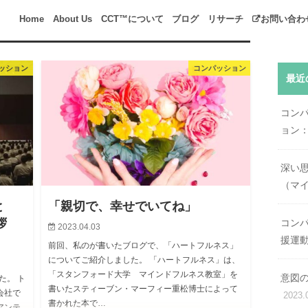
Home
About Us
CCT™について
ブログ
リサーチ
お問い合わ
リサーチ
リサーチ・ライブラリ
コンパッション書籍注
ッション
コンパッション
最近
コン
ョン
深い
（マ
と
「親切で、幸せでいてね」
拶
コン
2023.04.03
援運
前回、私のが書いたブログで、「ハートフルネス」
についてご紹介しました。 「ハートフルネス」は、
「スタンフォード大学 マインドフルネス教室」を
意図の
た。 ト
書いたスティーブン・マーフィー重松博士によって
会社で
2023.
書かれた本で…
アンテ