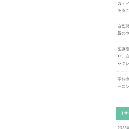
ガテ
ある
自己
親の
医療
り、自
ック
不妊
ーニ
リサ
2023