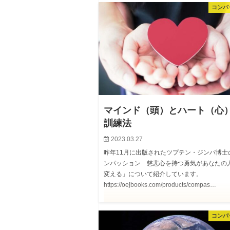
コンパ
マインド（頭）とハート（心
訓練法
2023.03.27
昨年11月に出版されたツプテン・ジンパ博士
ンパッション 慈悲心を持つ勇気があなたの
変える」について紹介しています。
https://oejbooks.com/products/compas…
コンパ