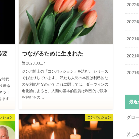
2022
2022
2021
必要
つながるために生まれた
2021
2023.03.17
ジンパ博士の「コンパッション」を読む、 シリーズ
2021
でお送りしています。 私たち人間の本性は利己的な
な時代
のか利他的なのか？ これに関しては、ダーウィンの
り運命
進化論によると、人類の基本的性質は利己的で競争
ネット
を好むもの…
はます
最近
グロ
ッション
コンパッション
苦し