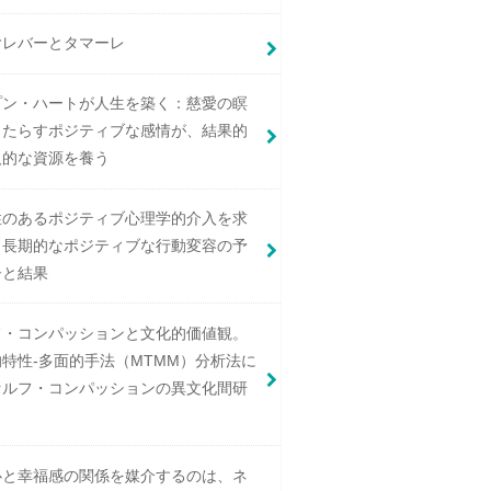
ヤレバーとタマーレ
プン・ハートが人生を築く：慈愛の瞑
もたらすポジティブな感情が、結果的
人的な資源を養う
性のあるポジティブ心理学的介入を求
：長期的なポジティブな行動変容の予
子と結果
フ・コンパッションと文化的価値観。
特性-多面的手法（MTMM）分析法に
セルフ・コンパッションの異文化間研
心と幸福感の関係を媒介するのは、ネ