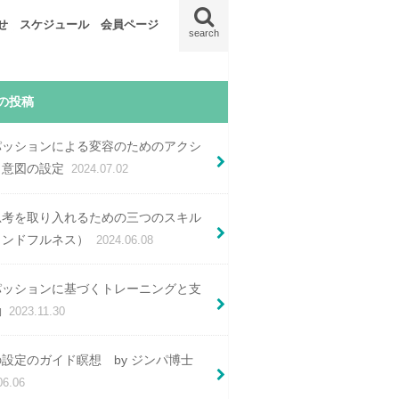
せ
スケジュール
会員ページ
search
ー
釈
コンパッション実践会
CCT講座
CCT修了生
新規受講生
の投稿
パッションによる変容のためのアクシ
：意図の設定
2024.07.02
思考を取り入れるための三つのスキル
インドフルネス）
2024.06.08
パッションに基づくトレーニングと支
動
2023.11.30
設定のガイド瞑想 by ジンパ博士
06.06