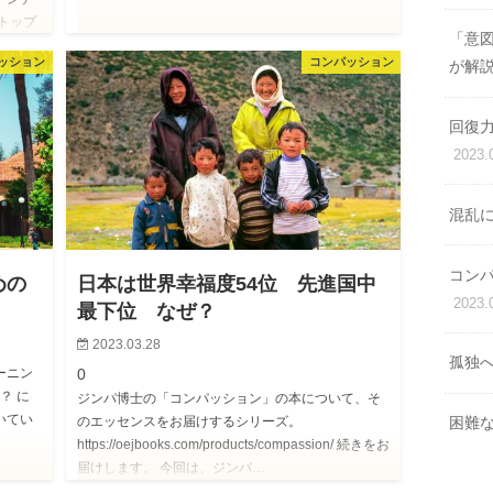
トップ
「意
ッション
コンパッション
が解
回復
2023.
混乱
コン
めの
日本は世界幸福度54位 先進国中
2023.
最下位 なぜ？
2023.03.28
孤独
ーニン
0
？ に
ジンパ博士の「コンパッション」の本について、そ
いてい
困難
のエッセンスをお届けするシリーズ。
https://oejbooks.com/products/compassion/ 続きをお
届けします。 今回は、ジンパ…