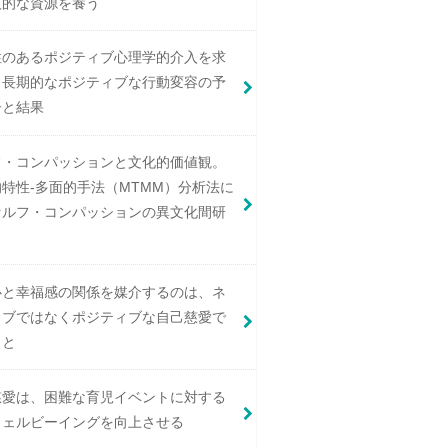
人的な資源を養う
性のあるポジティブ心理学的介入を求
：長期的なポジティブな行動変容の予
子と結果
フ・コンパッションと文化的価値観。
特性-多面的手法（MTMM）分析法に
セルフ・コンパッションの異文化間研
心と幸福感の関係を媒介するのは、ネ
ィブではなくポジティブな自己慈愛で
こと
慈愛は、困難な育児イベントに対する
ウェルビーイングを向上させる