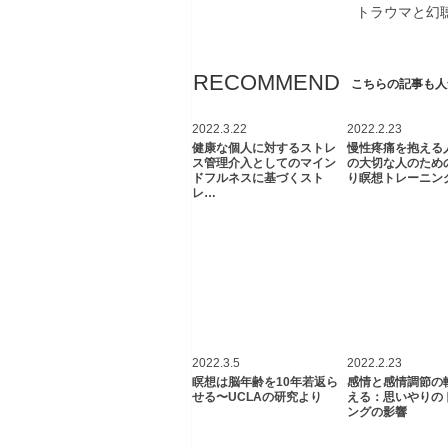
トラウマと幻
RECOMMEND
こちらの記事も人
2022.3.22
2022.2.23
健康な個人に対するストレ
慢性疼痛を抱える
ス管理介入としてのマイン
の大切な人のため
ドフルネスに基づくスト
り瞑想トレーニング
レ…
2022.3.5
2022.2.23
瞑想は脳年齢を10年若返ら
感情と感情調節の
せる〜UCLAの研究より
える：思いやりの
ングの影響