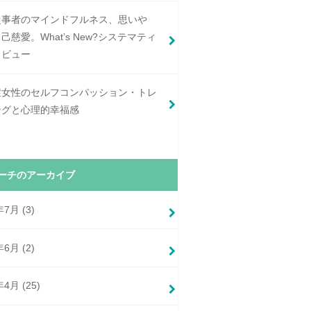
従事者のマインドフルネス、思いや
己慈愛。What’s New?システマティ
レビュー
症女性のセルフコンパッション・トレ
ングと心理的幸福感
ーチのアーカイブ
年7月 (3)
年6月 (2)
年4月 (25)