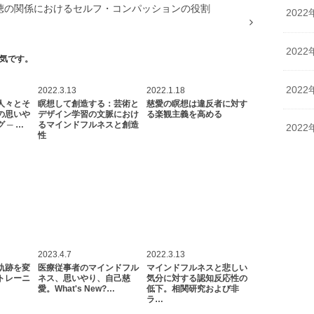
聴の関係におけるセルフ・コンパッションの役割
2022
2022
気です。
2022
2022.3.13
2022.1.18
人々とそ
瞑想して創造する：芸術と
慈愛の瞑想は違反者に対す
の思いや
デザイン学習の文脈におけ
る楽観主義を高める
 ─ …
るマインドフルネスと創造
2022
性
2023.4.7
2022.3.13
軌跡を変
医療従事者のマインドフル
マインドフルネスと悲しい
トレーニ
ネス、思いやり、自己慈
気分に対する認知反応性の
愛。What's New?…
低下。相関研究および非
ラ…