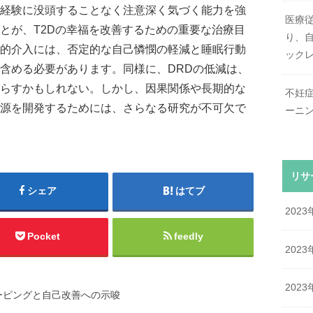
経験に没頭することなく注意深く気づく能力を強
医療
とが、T2Dの幸福を改善するための重要な治療目
り、自
的介入には、否定的な自己憐憫の軽減と睡眠行動
ック
含める必要があります。同様に、DRDの低減は、
らすかもしれない。しかし、因果関係や長期的な
不妊
源を開発するためには、さらなる研究が不可欠で
ーニ
リサ
シェア
はてブ
2023
Pocket
feedly
2023
2023
ーピングと自己改善への示唆