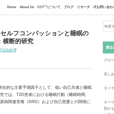
Home
About Us
CCT™について
ブログ
リサーチ
お問い合わ
リサーチ
リサーチ・ライブラリ
コンパッション書籍注
るセルフコンパッションと睡眠の
：横断的研究
最近
171016/
グロ
苦し
の潜在的な主要予測因子として、低い自己共感と睡眠
タイ
究では、T2D患者における睡眠行動（睡眠時間、
尿病関連苦痛（DRD）および自己慈愛との関係に
オー
想が