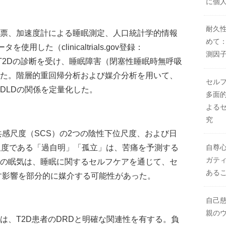
に個
耐久
票、加速度計による睡眠測定、人口統計学的情報
めて
用した（clinicaltrials.gov登録：
測因
員、T2Dの診断を受け、睡眠障害（閉塞性睡眠時無呼吸
た。階層的重回帰分析および媒介分析を用いて、
セル
DLDの関係を定量化した。
多面的
よる
究
共感尺度（SCS）の2つの陰性下位尺度、および日
尺度である「過自明」「孤立」は、苦痛を予測する
自尊
ガテ
の眠気は、睡眠に関するセルフケアを通じて、セ
ある
す影響を部分的に媒介する可能性があった。
自己
親の
は、T2D患者のDRDと明確な関連性を有する。負